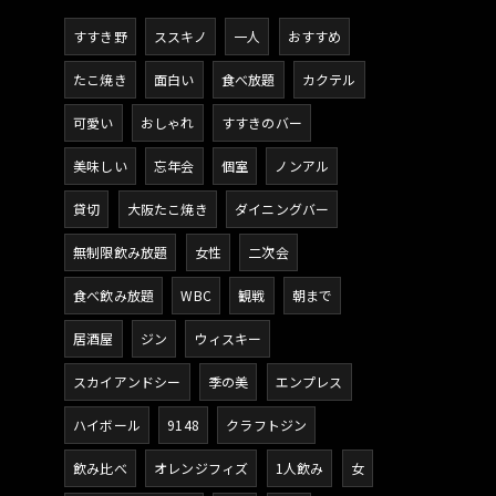
すすき野
ススキノ
一人
おすすめ
たこ焼き
面白い
食べ放題
カクテル
可愛い
おしゃれ
すすきのバー
美味しい
忘年会
個室
ノンアル
貸切
大阪たこ焼き
ダイニングバー
無制限飲み放題
女性
二次会
食べ飲み放題
WBC
観戦
朝まで
居酒屋
ジン
ウィスキー
スカイアンドシー
季の美
エンプレス
ハイボール
9148
クラフトジン
飲み比べ
オレンジフィズ
1人飲み
女