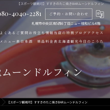
【スポーツ観戦可】すすきのたこ焼きBARムーンドルフィン
080-4040-2281
ご予約・お問い合わせ
札幌市中央区南5西6丁目ニュー桂和ビル4階
よくあるご質問
お役立ち情報
当店の特徴
ブログ
アクセス
メニュー表
日本酒 単品料金表
北海道観光
今日のこうた
女性
北海道道北 観光
たこ焼き
Rムーンドルフィン
北海道札幌市観光
カクテル
貸切
おしゃれ
【スポーツ観戦可】すすきのたこ焼きBARムーンドルフィン