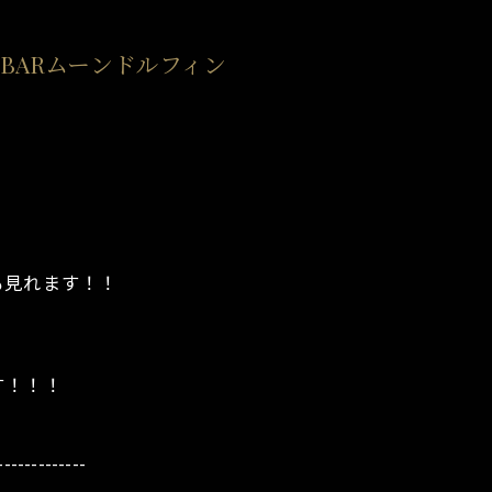
食べ放題メニュー
BARムーンドルフィン
！
も見れます！！
す！！！
-------------