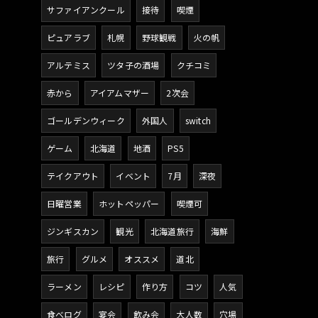
サファイアンクール
接待
喫煙
ピュアラブ
札幌
野球観戦
火の帆
アルテミス
ツタ子の酒場
クチコミ
赤から
アイアムマザー
2次会
ゴールデンウィーク
外国人
switch
ゲーム
北海道
地酒
PS5
テイクアウト
イベント
7月
深夜
日曜営業
ホットペッパー
喫煙可
ジンギスカン
観光
北海道旅行
海鮮
旅行
グルメ
オススメ
道北
ラーメン
レシピ
作り方
コツ
人気
食べログ
宴会
飲み会
大人数
穴場