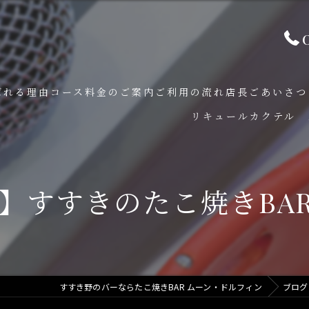
ばれる理由
コース料金のご案内
ご利用の流れ
店長ごあいさつ
リキュールカクテル 
単品ドリンク料金表
スタッフ紹介
ワインメニュー
】すすきのたこ焼きBA
食べ飲み放題プラン
食べ放題・飲み放題プラン
VIPルーム
すすき野のバーならたこ焼きBAR ムーン・ドルフィン
ブログ
飲み物メニュー表